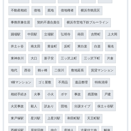
不動産相続
借地
底地
借地権者
横浜市鶴見区
事務所兼住居
契約不適合責任
横浜市営地下鉄ブルーライン
踊場駅
中田駅
立場駅
弘明寺
蒔田
吉野町
上大岡
井土ヶ谷
南太田
黄金町
反町
東白楽
白楽
菊名
東神奈川
大口
新子安
三ッ沢上町
三ッ沢下町
片倉
地代
西谷
鶴ヶ峰
二俣川
敷地延長
賃貸マンション
1棟マンション
ゴミ屋敷
不用品
遺品整理
特殊清掃
相続手続き
火事
小火
ボヤ
事故
残置物
戸建
火災事故
殺人
訳あり
団地
分譲タイプ
保土ヶ谷駅
東戸塚駅
星川駅
上星川駅
和田町駅
天王町駅
西横浜駅
原状回復
仲介
底地人
古家付土地
解体