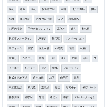
病死
老衰
溺死
横浜市中区
崖地
仲介手数料
無料
分譲
経年劣化
店舗付き住宅
賃貸
横橋南区
心理的瑕疵
区分所有マンション
高低差
瀬谷
相鉄線
横浜市ブルーライン
戸塚駅
舞岡駅
リノベーション
リフォーム
実家
保土ヶ谷
48時間
瑕疵
水漏れ
雨漏り
シロアリ
傾斜
一棟
磯子
戸塚
南区
EA
イーエー
いーえー
泉区
港北
ブルーライン
横浜市営地下鉄
遺産相続
旭区
磯子区
鶴見
京浜東北線
鶴見線
京急線
緑区
港南中央
1棟アパート
神奈川区
都筑区
都筑
港北区
中古
エレベーターなし