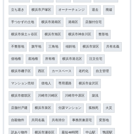
立ち退き
横浜市戸塚区
オーナーチェンジ
退去
廃墟
手つかずの土地
横浜市港南区
港南区
店舗付住宅
横浜市保土ヶ谷区
横浜市旭区
横浜市神奈川区
整形地
不整形地
旗竿地
三角地
傾斜地
横浜市栄区
共有名義
借地権
底地権
所有権
横浜市港北区
注文住宅
横浜市磯子区
西区
カースペース
老朽化
自主管理
マンション売却
借地人
専用通路
横浜市金沢区
横浜市都筑区
川崎市川崎区
川崎市中原区
築浅
店舗付戸建
横浜市泉区
分譲マンション
孤独死
火災
自殺物件
共同名義
共有持分
事務所兼居宅
変形地
訳あり物件
横浜市瀬谷区
最短48時間
中山駅
鴨居駅