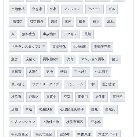
土地価格
空き家
空家
マンション
アパート
ビル
1棟収益
収益物件
川崎
湘南
鎌倉
藤沢
流れ
家
無料査定
事故物件
アクセス
最短
ベテランスタッフ対応
買取強化
土地買取
不動産売却
急ぎ
現金化
買取強化中
売却
マンション買取
築古
旧耐震
古家付
更地
転勤
引っ越し
住み替え
買い替え
ファミリータイプ
ワンルーム
1棟
区分所有
横浜市
戸塚区
賃貸中
空室
事業用
居住用
事務所
店舗
木造
軽量鉄骨
心理的瑕疵物件
自殺
自然死
中古マンション
上物付土地
横浜市南区
空き地
横浜市西区
横浜市緑区
築20年
中古戸建
木造アパート